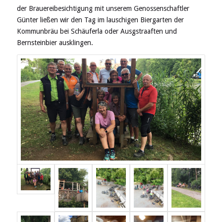
der Brauereibesichtigung mit unserem Genossenschaftler
Günter ließen wir den Tag im lauschigen Biergarten der
Kommunbräu
bei
Schäuf
er
la
oder
Ausgstraaften
und
Bernsteinbier ausklin
g
en.