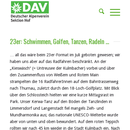
23er: Schwimmen, Golfen, Tanzen, Radeln …
… all das wäre beim 23er-Format im Juli geboten gewesen; wir
haben uns
aber
auf das Radfahren beschränkt. An der
„
Kieswäsch
“ (=
Untreusee
der Kulmbacher)
vorbei
und
über
de
n
Z
usammenfluss
von Weißem und Rotem Main
strampelten die 16 Radfahrer
Innen
auf dem
Bahntrassenweg
nach Thurnau, zuletzt durch den 18-Loch-Golfplatz. Mit Blick
über den Schlossteich hielten wir eine kurze Mittagsrast im
Park. Unser
Kerwa
-Tanz auf den Böden der Tanzlinden in
Limmersdorf
und Langenstadt fiel mangels Zieh- und
Mundharmonika aus; das nationale UNESCO-Welterbe wurde
aber von unten und oben bewundert. Auf dem roten Teppich
rollten wir nach 45 km wieder in die Stadt Kulmbach ein. Nach