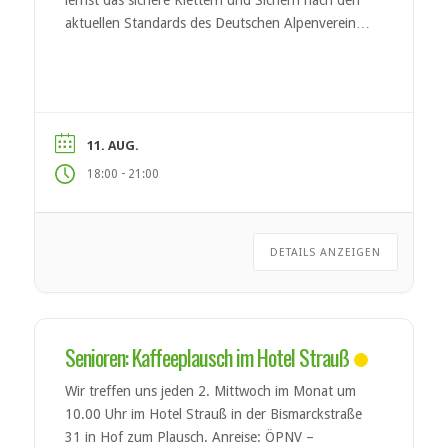
lernst das sichere Klettern und Sichern nach den
aktuellen Standards des Deutschen Alpenvereins
(DAV). Nach erfolgreicher Teilnahme kannst du
den DAV-Kletterschein Toprope erwerben.
Kursinhalte Material- und Sicherungskunde
Anseilen & Partnercheck Sicheres Sichern und
Ablassen Grundlagen der Klettertechnik
11. AUG.
Selbstständiges Klettern im […]
-
18:00
21:00
DETAILS ANZEIGEN
Senioren: Kaffeeplausch im Hotel Strauß
Wir treffen uns jeden 2. Mittwoch im Monat um
10.00 Uhr im Hotel Strauß in der Bismarckstraße
31 in Hof zum Plausch. Anreise: ÖPNV –