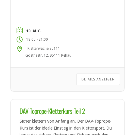
(DAV). Nach erfolgreicher Teilnahme kannst du
den DAV-Kletterschein Toprope erwerben.
Kursinhalte Material- und Sicherungskunde
Anseilen & Partnercheck Sicheres Sichern und
Ablassen Grundlagen der Klettertechnik
10. AUG.
Selbstständiges Klettern im […]
-
18:00
21:00
Kletterwache 95111
Goethestr. 12, 95111 Rehau
DETAILS ANZEIGEN
DAV Toprope-Kletterkurs Teil 2
Sicher klettern von Anfang an. Der DAV-Toprope-
Kurs ist der ideale Einstieg in den Klettersport. Du