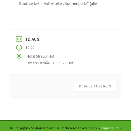
Stadtverkehr Haltestelle „Sonnenplatz“ (alle
Linien)
12. AUG.
10:00
Hotel Strauß, Hof
Bismarckstraße 31, 95028 Hof
DETAILS ANZEIGEN
© Copyright - Sektion Hof des Deutschen Alpenvereins e.V. -
Impressum
-