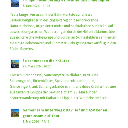
Frühjahrswanderung – Hoch-Genuss ohne Gipfel
3. Juni 2026 - 11:08
Trotz langer Anreise mit der Bahn wartete auf unsere
Sektionsmitglieder in der Zugspitzregion beeindruckende
Naturerlebnisse, urige Unterkünfte und spektakuläre Ausblicke. Auf
abwechslungsreichen Wanderungen durch die Höllentalklamm, über
aussichtsreiche Höhenwege und vorbei an Schneefeldern sammelten
sie einige Höhenmeter und Kilometer – ein gelungener Ausflug in den
Süden Bayerns.
So schmecken die Kräuter
27. Mai 2026 - 20:00
Giersch, Brennnessel, Sauerampfer, Weißdorn, Breit- und
Spitzwegerich, Birkenblätter, Spitzlappenfrauenmantel,
Gänsefingerkraut, Schlangenknöterich, … alle diese Kräuter hat eine
ausgewählte Gruppe der Sektion Hof am 23. Mai auf der
Kräuterwanderung mit Katharina Lipp in der Wojaleite entdeckt.
Gemeinsam unterwegs: DAV Hof und ASV Rehau
gemeinsam auf Tour
1. Mai 2026 - 17:13