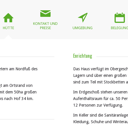
KONTAKT UND
HÜTTE
PREISE
UMGEBUNG
BELEGUN
Enrichtung
Metern am Nordfuß des
Das Haus verfügt im Obergesch
Lagern und über einen großen 
sind zum Teil mit Stockbetten 
gt am Ortsrand von
 mit dem 50ha großen
Im Erdgeschoß stehen unseren 
bis nach Hof 34 km.
Aufenthaltsraum für ca. 50 Per
12 Personen zur Verfügung.
Im Keller sind die Sanitäranla
Kleidung, Schuhe und Winterau