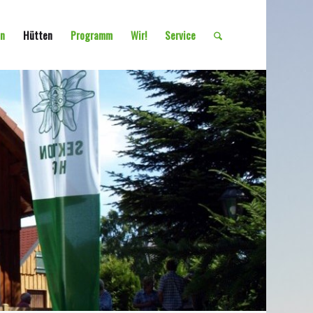
en
Hütten
Programm
Wir!
Service