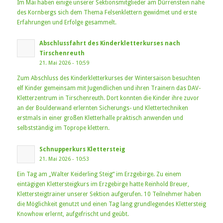
Im Mai haben einige unserer Sektionsmitglieder am Dürrenstein nahe
des Kornbergs sich dem Thema Felsenklettern gewidmet und erste
Erfahrungen und Erfolge gesammelt.
Abschlussfahrt des Kinderkletterkurses nach
Tirschenreuth
21. Mai 2026 - 10:59
Zum Abschluss des Kinderkletterkurses der Wintersaison besuchten
elf Kinder gemeinsam mit Jugendlichen und ihren Trainern das DAV-
Kletterzentrum in Tirschenreuth. Dort konnten die Kinder ihre zuvor
an der Boulderwand erlernten Sicherungs- und Klettertechniken
erstmals in einer großen Kletterhalle praktisch anwenden und
selbstständig im Toprope klettern.
Schnupperkurs Klettersteig
21. Mai 2026 - 10:53
Ein Tag am „Walter Keiderling Steig“ im Erzgebirge. Zu einem
eintägigen Klettersteigkurs im Erzgebirge hatte Reinhold Breuer,
Klettersteigtrainer unserer Sektion aufgerufen. 10 Teilnehmer haben
die Möglichkeit genutzt und einen Tag lang grundlegendes Klettersteig
Knowhow erlernt, aufgefrischt und geübt.