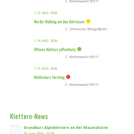
Kletterwache 95111
13. AUG. 2026
Nordic Walking um den Untreusee
Untreusee, Minigolfplatz
14. AUG. 2026
Offenes Klettern (öffentlich)
Kletterwache 95111
15. AUG. 2026
Kletterkurs Vorstieg
Kletterwache 95111
Klettern-News
Grundkurs Alpinklettern an der Blaueishütte
10. Juni 2026 - 22:09