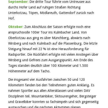
September:
Die dritte Tour führte vom Untreusee aus
durchs Hofer Land auf ruhigen Straßen Richtung
Unterkotzau, Töpen, Mödlareuth, Gattendorf zurück nach
Hof.
Oktober:
Zum Abschluss der Saison erfolgte noch eine
anspruchsvolle 100er Tour ins Kulmbacher Land. Von
Oberkotzau aus ging es über Münchberg, abwärts nach
Wirsberg und nach Kulmbach auf die Plassenburg. Die letzte
Steigung hinauf mit 22 % ist eine Herausforderung für
Radsportler. Die Rückfahrt erfolgte mit vielen Anstiegen über
Wirsberg und Gefrees zum Ausgangspunkt. Am Ende des
Tages standen deutlich über 100 Kilometer und 1.500
Höhenmeter auf dem Tacho.
Die insgesamt vier Ausfahrten zwischen 50 und 120
Kilometern fanden bei den Teilnehmern guten Anklang. Es
nahmen Sportler aus allen Altersklassen und vielen DAV
Disziplinen teil. Mountainbiker, Skitourengeher, Bergsteiger
und Gravelbiker konnten so fachsimpeln und sich gegenseitig
austauschen und die nächsten Aktivitäten planen.