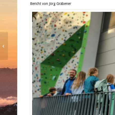
Bericht von Jörg Gräbener
MTB: Wochenendtour
auf der Edelweißhütte