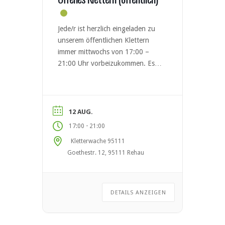
Jede/r ist herzlich eingeladen zu
unserem öffentlichen Klettern
immer mittwochs von 17:00 –
21:00 Uhr vorbeizukommen. Es
gelten die regulären
Eintrittspreise &
Nutzungsbedingungen
(https://www.dav-
12 AUG.
hof.de/kletterwache95111/). Auf
-
17:00
21:00
Euch wartete eine Indoor-
Kletterwache 95111
Boulderanlage und ein
Goethestr. 12, 95111 Rehau
freistehender 15-Meter hoher
Outdoor-Kletterturm im
Außenbereich. 110 m²
Boulderfläche Kilterboard 12×12
DETAILS ANZEIGEN
im Innenbereich 200 m²
Kletterfläche mit rund 30 Routen