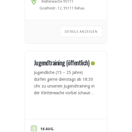
Kletterwache 95111
Goethestr. 12, 95111 Rehau
DETAILS ANZEIGEN
Jugendtraining (öffentlich)
Jugendliche (15 – 25 Jahre)
dürfen gerne dienstags ab 18:30
Uhr zu unserem Jugendtraining in
der Kletterwache vorbei schauen.
Leitung durch Matthias Mai &
Sebastian Hertrich. Vor
Erstteilnahme Anmeldung per E-
Mail an Jugend-Klettertreff@dav-
hof.de oder zwingend bei
18 AUG.