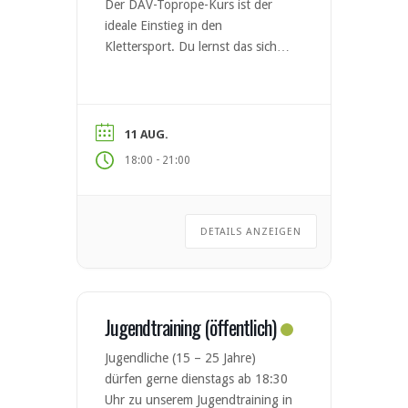
Der DAV-Toprope-Kurs ist der
ideale Einstieg in den
Klettersport. Du lernst das sichere
Klettern und Sichern nach den
aktuellen Standards des
Deutschen Alpenvereins (DAV).
Nach erfolgreicher Teilnahme
11 AUG.
kannst du den DAV-Kletterschein
-
18:00
21:00
Toprope erwerben. Kursinhalte
Material- und Sicherungskunde
Anseilen & Partnercheck Sicheres
DETAILS ANZEIGEN
Sichern und Ablassen Grundlagen
der Klettertechnik Selbstständiges
Klettern im […]
Jugendtraining (öffentlich)
Jugendliche (15 – 25 Jahre)
dürfen gerne dienstags ab 18:30
Uhr zu unserem Jugendtraining in