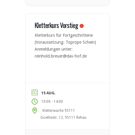
Kletterfläche mit rund 30 Routen
Selbstsicherungsgerät am
Kletterturm
Kletterkurs Vorstieg
Kletterkurs für Fortgeschrittene
(Voraussetzung: Toprope Schein)
Anmeldungen unter:
reinhold.breuer@dav-hof.de
15 AUG.
-
10:00
14:00
Kletterwache 95111
Goethestr. 12, 95111 Rehau