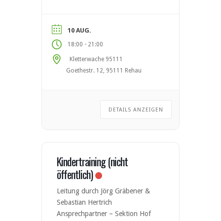
aktuellen Standards des
Deutschen Alpenvereins (DAV).
Nach erfolgreicher Teilnahme
10 AUG.
kannst du den DAV-Kletterschein
-
18:00
21:00
Toprope erwerben. Kursinhalte
Kletterwache 95111
Material- und Sicherungskunde
Goethestr. 12, 95111 Rehau
Anseilen & Partnercheck Sicheres
Sichern und Ablassen Grundlagen
der Klettertechnik Selbstständiges
Klettern im […]
DETAILS ANZEIGEN
Kindertraining (nicht
öffentlich)
Leitung durch Jörg Gräbener &
Sebastian Hertrich
Ansprechpartner – Sektion Hof