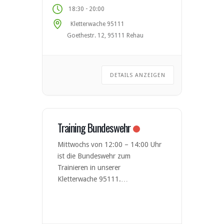
Jugendlichen unter 16 Jahren
-
18:30
20:00
einen Erziehungsberechtigten zur
Kletterwache 95111
Erstteilnahme mitbringen.
Goethestr. 12, 95111 Rehau
Ansprechpartner – Sektion Hof
des Deutschen Alpenvereins
DETAILS ANZEIGEN
Training Bundeswehr
Mittwochs von 12:00 – 14:00 Uhr
ist die Bundeswehr zum
Trainieren in unserer
Kletterwache 95111.
Jahreskartenbesitzer dürfen
selbstverständlich in diesem
Zeitraum ebenfalls kommen.