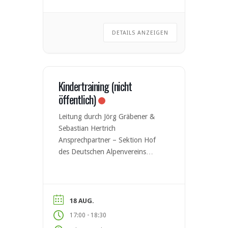
DETAILS ANZEIGEN
Kindertraining (nicht
öffentlich)
Leitung durch Jörg Gräbener &
Sebastian Hertrich
Ansprechpartner – Sektion Hof
des Deutschen Alpenvereins
Anfragen über Neueintritte vorab
per E-Mail an Jörg oder
Sebastian.
18 AUG.
-
17:00
18:30