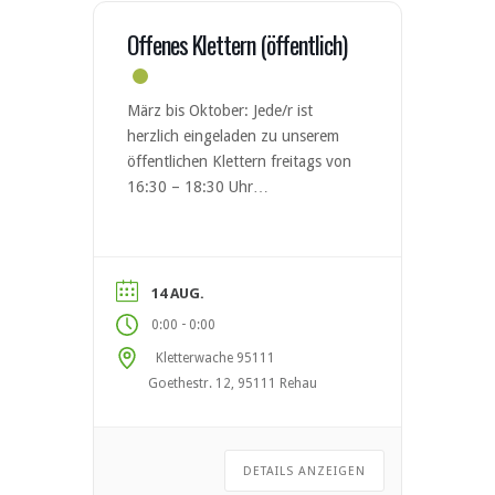
Selbstsicherungsgerät am
Kletterturm
Offenes Klettern (öffentlich)
März bis Oktober: Jede/r ist
herzlich eingeladen zu unserem
öffentlichen Klettern freitags von
16:30 – 18:30 Uhr
vorbeizukommen. Es gelten die
regulären Eintrittspreise &
Nutzungsbedingungen
(https://www.dav-
14 AUG.
hof.de/kletterwache95111/). Auf
-
0:00
0:00
Euch wartete eine Indoor-
Kletterwache 95111
Boulderanlage und ein
Goethestr. 12, 95111 Rehau
freistehender 15-Meter hoher
Outdoor-Kletterturm im
Außenbereich. 110 m²
Boulderfläche Kilterboard 12×12
DETAILS ANZEIGEN
im Innenbereich 200 m²