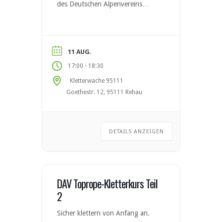
des Deutschen Alpenvereins
Anfragen über Neueintritte vorab
per E-Mail an Jörg oder
Sebastian.
11 AUG.
-
17:00
18:30
Kletterwache 95111
Goethestr. 12, 95111 Rehau
DETAILS ANZEIGEN
DAV Toprope-Kletterkurs Teil
2
Sicher klettern von Anfang an.