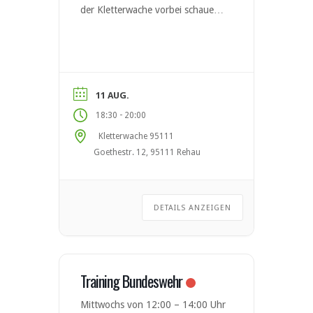
der Kletterwache vorbei schauen.
Leitung durch Matthias Mai &
Sebastian Hertrich. Vor
Erstteilnahme Anmeldung per E-
Mail an Jugend-Klettertreff@dav-
hof.de oder zwingend bei
11 AUG.
Jugendlichen unter 16 Jahren
-
18:30
20:00
einen Erziehungsberechtigten zur
Kletterwache 95111
Erstteilnahme mitbringen.
Goethestr. 12, 95111 Rehau
Ansprechpartner – Sektion Hof
des Deutschen Alpenvereins
DETAILS ANZEIGEN
Training Bundeswehr
Mittwochs von 12:00 – 14:00 Uhr