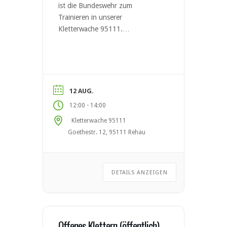
ist die Bundeswehr zum
Trainieren in unserer
Kletterwache 95111.
Jahreskartenbesitzer dürfen
selbstverständlich in diesem
Zeitraum ebenfalls kommen.
12 AUG.
-
12:00
14:00
Kletterwache 95111
Goethestr. 12, 95111 Rehau
DETAILS ANZEIGEN
Offenes Klettern (öffentlich)