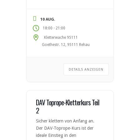
aktuellen Standards des
Deutschen Alpenvereins (DAV).
Nach erfolgreicher Teilnahme
10 AUG.
kannst du den DAV-Kletterschein
-
18:00
21:00
Toprope erwerben. Kursinhalte
Kletterwache 95111
Material- und Sicherungskunde
Goethestr. 12, 95111 Rehau
Anseilen & Partnercheck Sicheres
Sichern und Ablassen Grundlagen
der Klettertechnik Selbstständiges
Klettern im […]
DETAILS ANZEIGEN
DAV Toprope-Kletterkurs Teil
2
Sicher klettern von Anfang an.
Der DAV-Toprope-Kurs ist der
ideale Einstieg in den