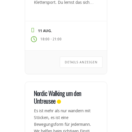
Klettersport. Du lernst das sichere
Klettern und Sichern nach den
aktuellen Standards des
Deutschen Alpenvereins (DAV).
Nach erfolgreicher Teilnahme
11 AUG.
kannst du den DAV-Kletterschein
-
18:00
21:00
Toprope erwerben. Kursinhalte
Material- und Sicherungskunde
Anseilen & Partnercheck Sicheres
DETAILS ANZEIGEN
Sichern und Ablassen Grundlagen
der Klettertechnik Selbstständiges
Klettern im […]
Nordic Walking um den
Untreusee
Es ist mehr als nur wandern mit
Stöcken, es ist eine
Bewegungsform für jedermann.
Wir helfen beim richtigen Einstieg