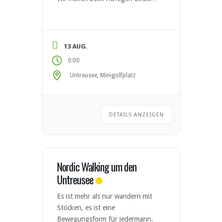
und geben Tipps damit es auch
beim nächsten Mal noch Spaß
macht. Anmeldung: erwünscht,
max. 10 Teilnehmer
13 AUG.
Voraussetzungen: Nordic Walking
0:00
Stöcke und dem Wetter
Untreusee, Minigolfplatz
angepasste Kleidung Kategorie:
Gemeinschaftstour
Anreise: ÖPNV – Stadtverkehr
Haltestelle „Lindenbühl“ (Linie 1
DETAILS ANZEIGEN
[…]
Nordic Walking um den
Untreusee
Es ist mehr als nur wandern mit
Stöcken, es ist eine
Bewegungsform für jedermann.