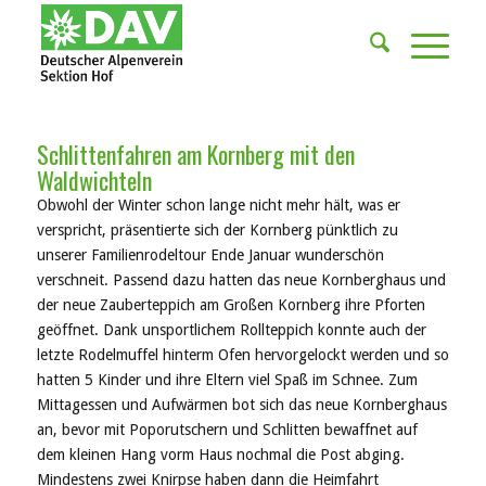
Schlittenfahren am Kornberg mit den
Waldwichteln
Obwohl der Winter schon lange nicht mehr
hält
, was er
verspricht
,
präsentierte sich der Kornberg pünktlich zu
unserer
Familienrodeltour
Ende Januar
wunderschön
verschneit.
Passend dazu hatten das neue Kornberghaus und
der neue Zauberteppich
am Großen Kornberg
ihre Pforten
geöffnet. Dank
unsportlichem
Rollteppich konnte auch der
letzte Rodelmuffel hinterm Ofen hervorgelockt werden und
so
hatten
5 Kinder und ihre Eltern viel Spaß im Schnee. Zum
Mittagessen und Aufwärmen bot sich das neue Kornberghaus
an, bevor mit
Poporutschern
und Schlitten bewaffnet
auf
dem
kleinen Hang vorm Haus
nochmal
die Post abging.
Mindestens zwei Knirpse haben dann
die Heimfahrt