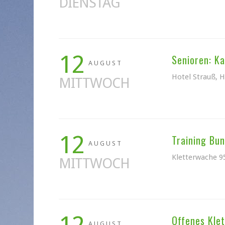
DIENSTAG
12
Senioren: K
AUGUST
Hotel Strauß, 
MITTWOCH
12
Training Bu
AUGUST
Kletterwache 9
MITTWOCH
Offenes Klet
AUGUST