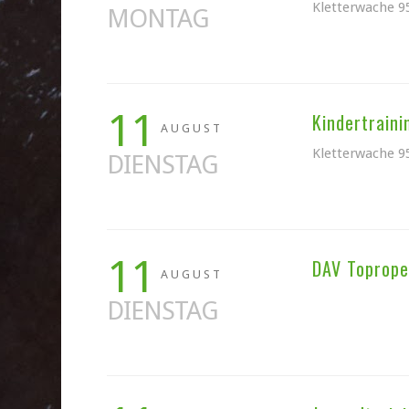
Kletterwache 9
MONTAG
11
Kindertraini
AUGUST
Kletterwache 9
DIENSTAG
11
DAV Toprope-
AUGUST
DIENSTAG