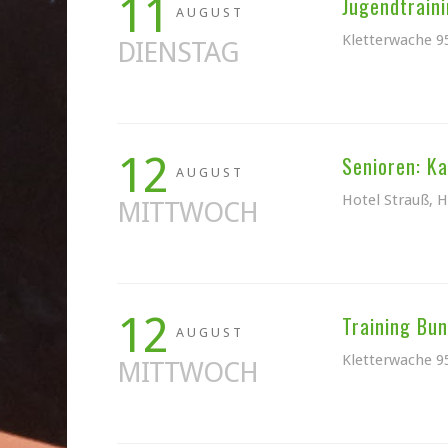
11
Jugendtraini
AUGUST
Kletterwache 9
DIENSTAG
12
Senioren: K
AUGUST
Hotel Strauß, 
MITTWOCH
12
Training Bu
AUGUST
Kletterwache 9
MITTWOCH