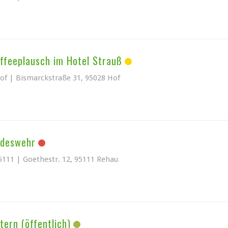
affeeplausch im Hotel Strauß
Hof | Bismarckstraße 31, 95028 Hof
ndeswehr
5111 | Goethestr. 12, 95111 Rehau
tern (öffentlich)