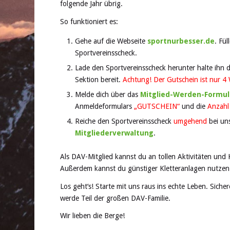
folgende Jahr übrig.
So funktioniert es:
Gehe auf die Webseite
sportnurbesser.de
. Fü
Sportvereinsscheck.
Lade den Sportvereinsscheck herunter halte ihn 
Sektion bereit.
Achtung! Der Gutschein ist nur 4
Melde dich über das
Mitglied-Werden-Formul
Anmeldeformulars
„GUTSCHEIN“
und die
Anzah
Reiche den Sportvereinsscheck
umgehend
bei uns
Mitgliederverwaltung
.
Als DAV-Mitglied kannst du an tollen Aktivitäten und 
Außerdem kannst du günstiger Kletteranlagen nutzen
Los geht‘s! Starte mit uns raus ins echte Leben. Siche
werde Teil der großen DAV-Familie.
Wir lieben die Berge!