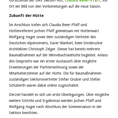
Vorsitzende der DAV Sektion Hof,
Claudia Beier-Pfaff
, vor
Ort ein Bild von den Vorbereitungen auf die neue Saison.
Zukunft der Hütte
Im Anschluss trafen sich Claudia Beier-Pfaff und
Hüttenreferent Jochen Pfaff gemeinsam mit Hüttenwart
Wolfgang Hager sowie dem zuständigen Vertreter des
Deutschen Alpenvereins, Xaver Wankerl, beim Innsbrucker
Architekten Christoph Zelger. Dieser hat bereits mehrere
Baumaßnahmen auf der Winnebachseehütte begleitet. Anlass
des Gesprächs war ein erster Austausch über mögliche
Erweiterungen der Pächterwohnung sowie der
Mitarbeiterzimmer auf der Hütte. Die für Baumaßnahmen
zuständigen Sektionsvertreter Stefan Gruber und Stefan
Schuberth waren dabei online zugeschaltet.
Derzeit handelt es sich um erste Überlegungen. Über mögliche
weitere Schritte und Ergebnisse werden Jochen Pfaff und
Wolfgang Hager nach Abschluss der Sommersaison in der
Sektion berichten.