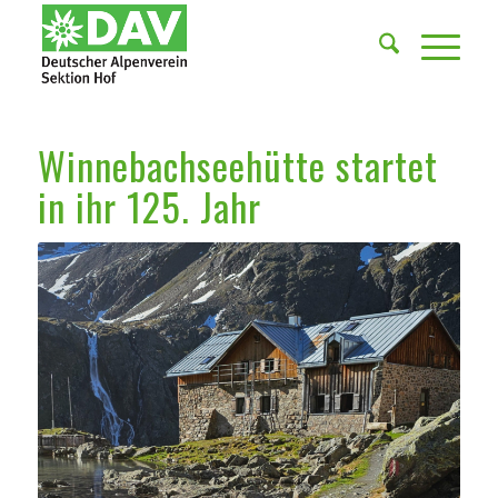
Winnebachseehütte startet
in ihr 125. Jahr