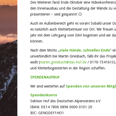
Des Weiteren fand Ende Oktober eine Videokonferenz 
den Innenausbau und die Gestaltung der Wände zu ve
präsentieren – seid gespannt! 🙂
Auch im Außenbereich geht es voran! Sobald unser Ou
es natürlich auch Kletterbetreuer vor Ort. Wir freuen 
Jahr mit dem Lehrgang vom DAV beginnen und wir dadu
können.
Nach dem Motto „
viele Hände, schnelles Ende
“ s
unverbindlich bei Martin Griesbach, falls ihr das Proj
wollt (
martin.griesbach@dav-hof.de
/ 0170-7341613). 
und Kletterbegeisterten in der Region schaffen.
SPENDENAUFRUF
Wir sind weiterhin auf
Spenden von unseren Mitgl
Spendenkonto
Sektion Hof des Deutschen Alpenvereins e.V
IBAN: DE14 7806 0896 0000 0101 20
BIC: GENODEF1HO1