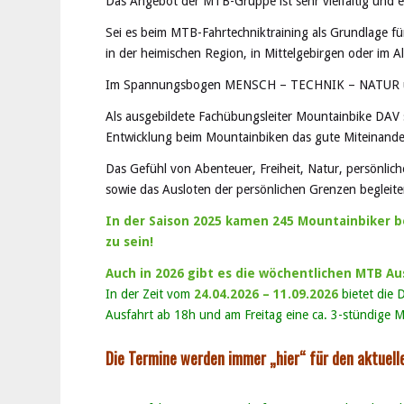
Das Angebot der MTB-Gruppe ist sehr vielfältig und 
Sei es beim MTB-Fahrtechniktraining als Grundlage f
in der heimischen Region, in Mittelgebirgen oder im 
Im Spannungsbogen MENSCH – TECHNIK – NATUR un
Als ausgebildete Fachübungsleiter Mountainbike DAV 
Entwicklung beim Mountainbiken das gute Miteinander
Das Gefühl von Abenteuer, Freiheit, Natur, persönlic
sowie das Ausloten der persönlichen Grenzen begleite
In der Saison 2025 kamen 245 Mountainbiker
zu sein!
Auch in 2026 gibt es die wöchentlichen MTB Au
In der Zeit vom
24.04.2026 – 11.09.2026
bietet die 
Ausfahrt ab 18h und am Freitag eine ca. 3-stündige 
Die Termine werden immer „hier“ für den aktuell