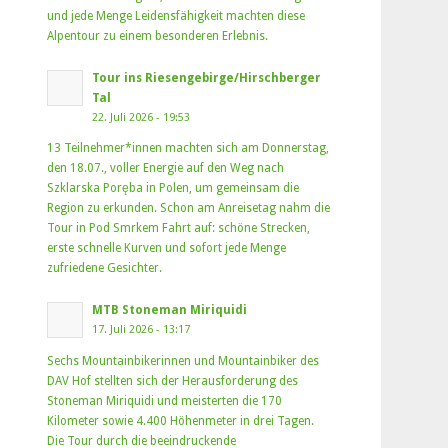
und jede Menge Leidensfähigkeit machten diese
Alpentour zu einem besonderen Erlebnis.
Tour ins Riesengebirge/Hirschberger
Tal
22. Juli 2026 - 19:53
13 Teilnehmer*innen machten sich am Donnerstag,
den 18.07., voller Energie auf den Weg nach
Szklarska Poręba in Polen, um gemeinsam die
Region zu erkunden. Schon am Anreisetag nahm die
Tour in Pod Smrkem Fahrt auf: schöne Strecken,
erste schnelle Kurven und sofort jede Menge
zufriedene Gesichter.
MTB Stoneman Miriquidi
17. Juli 2026 - 13:17
Sechs Mountainbikerinnen und Mountainbiker des
DAV Hof stellten sich der Herausforderung des
Stoneman Miriquidi und meisterten die 170
Kilometer sowie 4.400 Höhenmeter in drei Tagen.
Die Tour durch die beeindruckende