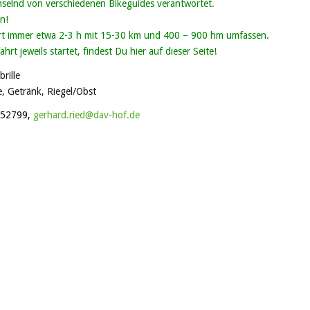
selnd von verschiedenen Bikeguides verantwortet.
n!
rt immer etwa 2-3 h mit 15-30 km und 400 – 900 hm umfassen.
t jeweils startet, findest Du hier auf dieser Seite!
rille
, Getränk, Riegel/Obst
952799,
gerhard.ried@dav-hof.de