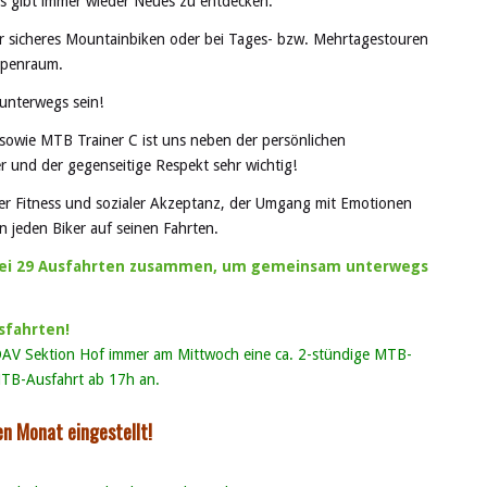
es gibt immer wieder Neues zu entdecken.
ür sicheres Mountainbiken oder bei Tages- bzw. Mehrtagestouren
Alpenraum.
terwegs sein!
sowie MTB Trainer C ist uns neben der persönlichen
 und der gegenseitige Respekt sehr wichtig!
her Fitness und sozialer Akzeptanz, der Umgang mit Emotionen
n jeden Biker auf seinen Fahrten.
 bei 29 Ausfahrten zusammen, um gemeinsam unterwegs
sfahrten!
DAV Sektion Hof immer am Mittwoch eine ca. 2-stündige MTB-
MT
B-Ausfahrt ab 17h an.
en Monat eingestellt!