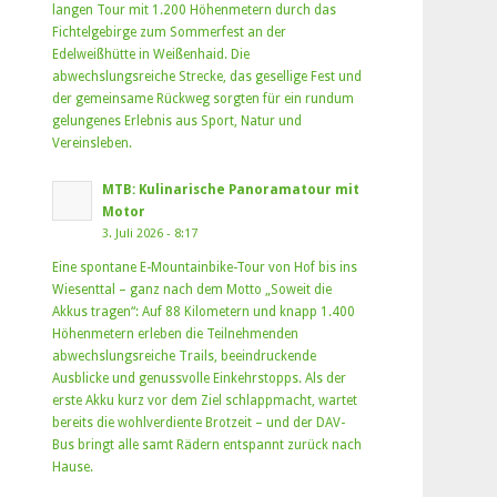
langen Tour mit 1.200 Höhenmetern durch das
Fichtelgebirge zum Sommerfest an der
Edelweißhütte in Weißenhaid. Die
abwechslungsreiche Strecke, das gesellige Fest und
der gemeinsame Rückweg sorgten für ein rundum
gelungenes Erlebnis aus Sport, Natur und
Vereinsleben.
MTB: Kulinarische Panoramatour mit
Motor
3. Juli 2026 - 8:17
Eine spontane E-Mountainbike-Tour von Hof bis ins
Wiesenttal – ganz nach dem Motto „Soweit die
Akkus tragen“: Auf 88 Kilometern und knapp 1.400
Höhenmetern erleben die Teilnehmenden
abwechslungsreiche Trails, beeindruckende
Ausblicke und genussvolle Einkehrstopps. Als der
erste Akku kurz vor dem Ziel schlappmacht, wartet
bereits die wohlverdiente Brotzeit – und der DAV-
Bus bringt alle samt Rädern entspannt zurück nach
Hause.