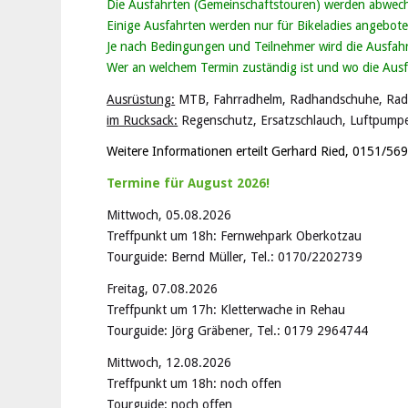
Die Ausfahrten (Gemeinschaftstouren) werden abwech
Einige Ausfahrten werden nur für Bikeladies angebote
Je nach Bedingungen und Teilnehmer wird die Ausfah
Wer an welchem Termin zuständig ist und wo die Ausfahr
Ausrüstung:
MTB, Fahrradhelm, Radhandschuhe, Radb
im Rucksack:
Regenschutz, Ersatzschlauch, Luftpumpe
Weitere Informationen erteilt Gerhard Ried, 0151/56
Termine für August 2026!
Mittwoch, 05.08.2026
Treffpunkt um 18h: Fernwehpark Oberkotzau
Tourguide: Bernd Müller, Tel.: 0170/2202739
Freitag, 07.08.2026
Treffpunkt um 17h: Kletterwache in Rehau
Tourguide: Jörg Gräbener, Tel.: 0179 2964744
Mittwoch, 12.08.2026
Treffpunkt um 18h: noch offen
Tourguide: noch offen