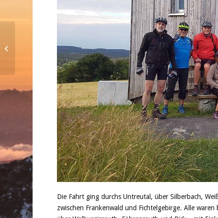
„Widder dahaom “ in
Trebgast strapazierte
die Lachmuskeln
Die Fahrt ging durchs Untreutal, über Silberbach, W
zwischen Frankenwald und Fichtelgebirge. Alle waren