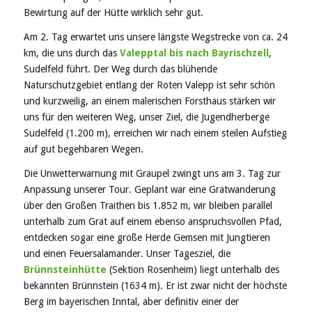
Bewirtung auf der Hütte wirklich sehr gut.
Am 2. Tag erwartet uns unsere längste Wegstrecke von ca. 24
km, die uns durch das
Valepptal bis nach Bayrischzell
,
Sudelfeld führt. Der Weg durch das blühende
Naturschutzgebiet entlang der Roten Valepp ist sehr schön
und kurzweilig, an einem malerischen Forsthaus stärken wir
uns für den weiteren Weg, unser Ziel, die Jugendherberge
Sudelfeld (1.200 m), erreichen wir nach einem steilen Aufstieg
auf gut begehbaren Wegen.
Die Unwetterwarnung mit Graupel zwingt uns am 3. Tag zur
Anpassung unserer Tour. Geplant war eine Gratwanderung
über den Großen Traithen bis 1.852 m, wir bleiben parallel
unterhalb zum Grat auf einem ebenso anspruchsvollen Pfad,
entdecken sogar eine große Herde Gemsen mit Jungtieren
und einen Feuersalamander. Unser Tagesziel, die
Brünnsteinhütte
(Sektion Rosenheim) liegt unterhalb des
bekannten Brünnstein (1634 m). Er ist zwar nicht der höchste
Berg im bayerischen Inntal, aber definitiv einer der