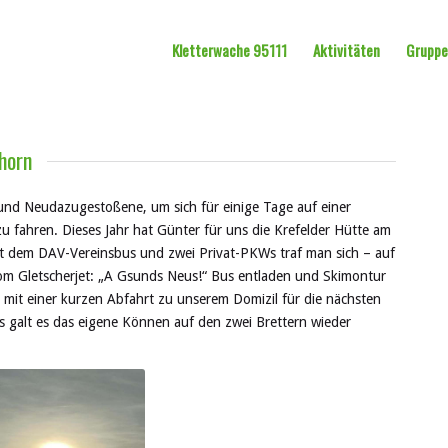
Kletterwache 95111
Aktivitäten
Grupp
horn
 und
Neudazugestoßene
, um sich für ein
ige
Tage auf einer
u fahren. Dieses Jahr hat Günter für uns die Krefelder Hütte am
it dem
DAV-
Vereinsbus und zwei Privat-PKWs traf man sich
– auf
om Gletscherjet: „A
Gsunds
Neus
!
“
Bus entladen und Skimontur
mit einer kurzen Abfahrt zu unserem Domizil für die nächsten
s galt es das eigene Können auf den zwei Brettern wieder