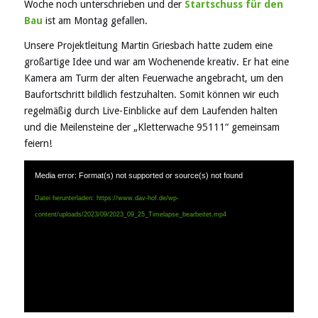
Woche noch unterschrieben und der
Startschuss für den
Bau
ist am Montag gefallen.
Unsere Projektleitung Martin Griesbach hatte zudem eine
großartige Idee und war am Wochenende kreativ. Er hat eine
Kamera am Turm der alten Feuerwache angebracht, um den
Baufortschritt bildlich festzuhalten. Somit können wir euch
regelmäßig durch Live-Einblicke auf dem Laufenden halten
und die Meilensteine der „Kletterwache 95111“ gemeinsam
feiern!
Media error: Format(s) not supported or source(s) not found
Datei herunterladen: https://www.dav-hof.de/wp-
content/uploads/2023/09/2023_09_25_Timelapse_bearbeitet.mp4