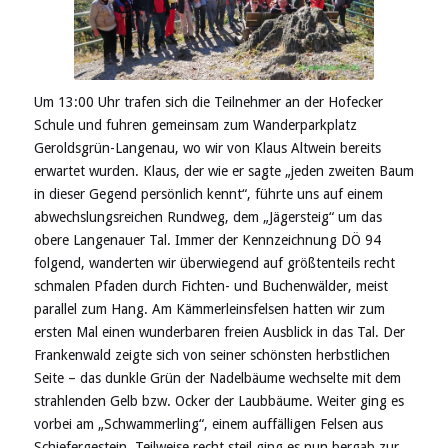
Um 13:00 Uhr trafen sich die Teilnehmer an der Hofecker
Schule und fuhren gemeinsam zum Wanderparkplatz
Geroldsgrün-Langenau, wo wir von Klaus Altwein bereits
erwartet wurden. Klaus, der wie er sagte „jeden zweiten Baum
in dieser Gegend persönlich kennt“, führte uns auf einem
abwechslungsreichen Rundweg, dem „Jägersteig“ um das
obere Langenauer Tal. Immer der Kennzeichnung DÖ 94
folgend, wanderten wir überwiegend auf größtenteils recht
schmalen Pfaden durch Fichten- und Buchenwälder, meist
parallel zum Hang. Am Kämmerleinsfelsen hatten wir zum
ersten Mal einen wunderbaren freien Ausblick in das Tal. Der
Frankenwald zeigte sich von seiner schönsten herbstlichen
Seite – das dunkle Grün der Nadelbäume wechselte mit dem
strahlenden Gelb bzw. Ocker der Laubbäume. Weiter ging es
vorbei am „Schwammerling“, einem auffälligen Felsen aus
Schiefergestein. Teilweise recht steil ging es nun bergab zur