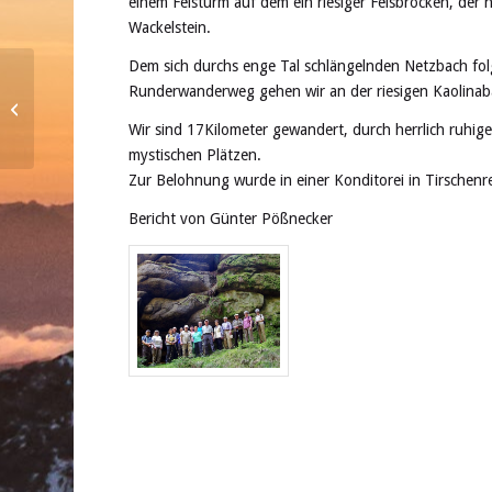
einem Felsturm auf dem ein riesiger Felsbrocken, der 
Wackelstein.
Dem sich durchs enge Tal schlängelnden Netzbach fo
Runderwanderweg gehen wir an der riesigen Kaolinab
Jahreshauptversammlung
2018
Wir sind 17Kilometer gewandert, durch herrlich ruhi
mystischen Plätzen.
Zur Belohnung wurde in einer Konditorei in Tirschenr
Bericht von Günter Pößnecker