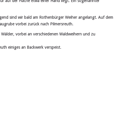
nur auf der Fläche etwa einer Hand liegt. Ein sogenannter
lgend sind wir bald am Rothenbürger Weiher angelangt. Auf dem
augrube vorbei zurück nach Pilmersreuth.
ge Wälder, vorbei an verschiedenen Waldweihern und zu
euth einiges an Backwerk verspeist.