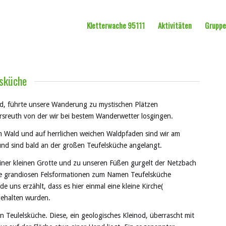
Kletterwache 95111
Aktivitäten
Grupp
lsküche
and, führte unsere Wanderung zu mystischen Plätzen
rsreuth von der wir bei bestem Wanderwetter losgingen.
m Wald und auf herrlichen weichen Waldpfaden sind wir am
und sind bald an der großen Teufelsküche angelangt.
iner kleinen Grotte und zu unseren Füßen gurgelt der Netzbach
ese grandiosen Felsformationen zum Namen Teufelsküche
uns erzählt, dass es hier einmal eine kleine Kirche(
gehalten wurden.
n Teulelsküche. Diese, ein geologisches Kleinod, überrascht mit