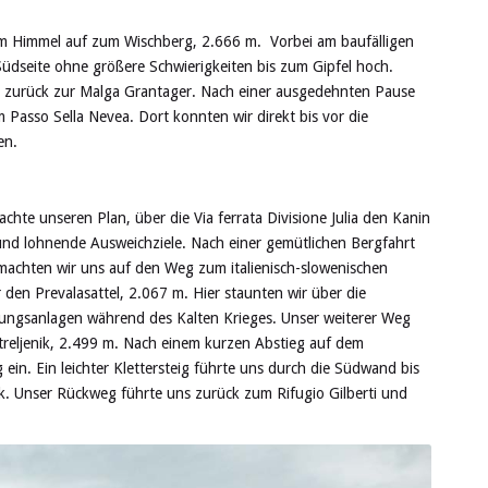
m Himmel auf zum Wischberg, 2.666 m. Vorbei am baufälligen
Südseite ohne größere Schwierigkeiten bis zum Gipfel hoch.
m zurück zur Malga Grantager. Nach einer ausgedehnten Pause
Passo Sella Nevea. Dort konnten wir direkt bis vor die
hren.
hte unseren Plan, über die Via ferrata Divisione Julia den Kanin
 und lohnende Ausweichziele. Nach einer gemütlichen Bergfahrt
 machten wir uns auf den Weg zum italienisch-slowenischen
den Prevalasattel, 2.067 m. Hier staunten wir über die
igungsanlagen während des Kalten Krieges. Unser weiterer Weg
streljenik, 2.499 m. Nach einem kurzen Abstieg auf dem
g ein. Ein leichter Klettersteig führte uns durch die Südwand bis
ik. Unser Rückweg führte uns zurück zum Rifugio Gilberti und