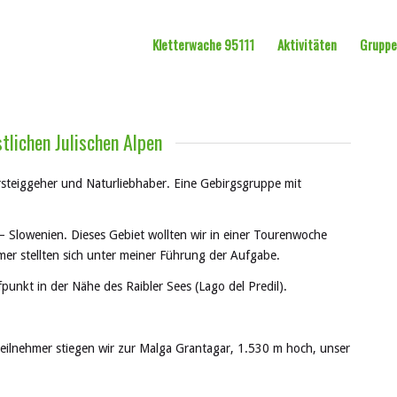
Kletterwache 95111
Aktivitäten
Grupp
tlichen Julischen Alpen
ersteiggeher und
Naturliebhaber
.
Eine Gebirgsgruppe mit
n – Slowenien. Dieses Gebiet wollten wir in einer Tourenwoche
mer stellten sich unter meiner Führung der Aufgabe.
fpunkt in der Nähe des Raibler Sees (Lago del
Predil).
ilnehmer stiegen wir zur Malga Grantagar, 1.530 m hoch, unser