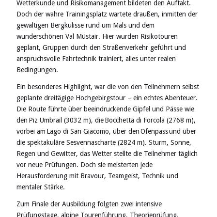
Wetterkunde und Risikomanagement bildeten den Auftakt.
Doch der wahre Trainingsplatz wartete draußen, inmitten der
gewaltigen Bergkulisse rund um Mals und dem
wunderschönen Val Müstair. Hier wurden Risikotouren
geplant, Gruppen durch den Straßenverkehr geführt und
anspruchsvolle Fahrtechnik trainiert, alles unter realen
Bedingungen.
Ein besonderes Highlight, war die von den Teilnehmern selbst
geplante dreitägige Hochgebirgstour – ein echtes Abenteuer.
Die Route führte über beeindruckende Gipfel und Pässe wie
den Piz Umbrail (3032 m), die Bocchetta di Forcola (2768 m),
vorbei am Lago di San Giacomo, über den Ofenpass und über
die spektakuläre Sesvennascharte (2824 m). Sturm, Sonne,
Regen und Gewitter, das Wetter stellte die Teilnehmer täglich
vor neue Prüfungen. Doch sie meisterten jede
Herausforderung mit Bravour, Teamgeist, Technik und
mentaler Stärke.
Zum Finale der Ausbildung folgten zwei intensive
Prüfungstage, alpine Tourenführung, Theorieprüfung,