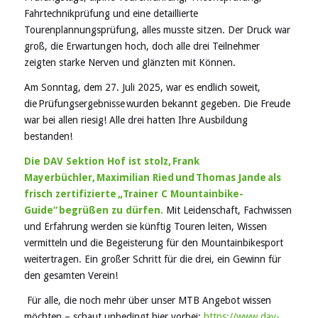
Fahrtechnikprüfung und eine detaillierte
Tourenplannungsprüfung, alles musste sitzen. Der Druck war
groß, die Erwartungen hoch, doch alle drei Teilnehmer
zeigten starke Nerven und glänzten mit Können.
Am Sonntag, dem 27. Juli 2025, war es endlich soweit,
die Prüfungsergebnisse wurden bekannt gegeben. Die Freude
war bei allen riesig! Alle drei hatten Ihre Ausbildung
bestanden!
Die DAV Sektion Hof ist stolz, Frank
Mayerbüchler, Maximilian Ried und Thomas Jande als
frisch zertifizierte „Trainer C Mountainbike-
Guide“ begrüßen zu dürfen.
Mit Leidenschaft, Fachwissen
und Erfahrung werden sie künftig Touren leiten, Wissen
vermitteln und die Begeisterung für den Mountainbikesport
weitertragen.
Ein großer Schritt für die drei, ein Gewinn für
den gesamten Verein!
Für alle, die noch mehr über unser MTB Angebot wissen
möchten – schaut unbedingt hier vorbei:
https://www.dav-