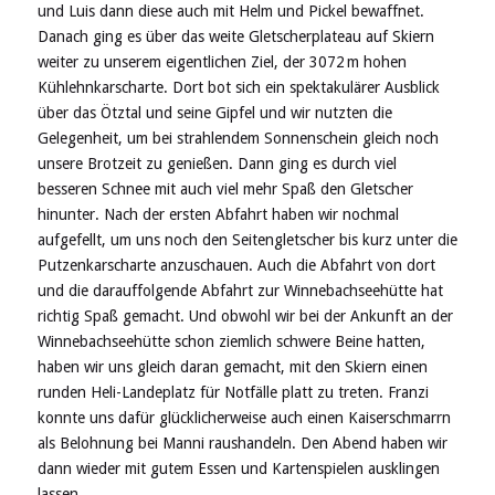
und Luis dann diese auch mit Helm und Pickel bewaffnet.
Danach ging es über das weite Gletscherplateau auf Skiern
weiter zu unserem eigentlichen Ziel, der 3072 m hohen
Kühlehnkarscharte. Dort bot sich ein spektakulärer Ausblick
über das Ötztal und seine Gipfel und wir nutzten die
Gelegenheit, um bei strahlendem Sonnenschein gleich noch
unsere Brotzeit zu genießen. Dann ging es durch viel
besseren Schnee mit auch viel mehr Spaß den Gletscher
hinunter. Nach der ersten Abfahrt haben wir nochmal
aufgefellt, um uns noch den Seitengletscher bis kurz unter die
Putzenkarscharte anzuschauen. Auch die Abfahrt von dort
und die darauffolgende Abfahrt zur Winnebachseehütte hat
richtig Spaß gemacht. Und obwohl wir bei der Ankunft an der
Winnebachseehütte schon ziemlich schwere Beine hatten,
haben wir uns gleich daran gemacht, mit den Skiern einen
runden Heli-Landeplatz für Notfälle platt zu treten. Franzi
konnte uns dafür glücklicherweise auch einen Kaiserschmarrn
als Belohnung bei Manni raushandeln. Den Abend haben wir
dann wieder mit gutem Essen und Kartenspielen ausklingen
lassen.