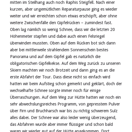
mitten im Steilhang auch noch Raphis Steigfell. Nach einer
kurzen, aber ungemütlichen Reparaturpause ging es wieder
weiter und wir erreichten schon etwas erschöpft, aber ohne
weitere Zwischenfälle den Gipfelrücken – zumindest fast.
Oben lag nämlich so wenig Schnee, dass wir die letzten 20
Höhenmeter stapfen und dabei auch einen Felsriegel
überwinden mussten. Oben auf dem Rücken bot sich dann
aber bei mittlerweile strahlendem Sonnenschein bestes
Panorama und auf dem Gipfel gab es natürlich die
obligatorischen Gipfelkekse. Auf dem Weg zurück zu unseren
Skiern machten wir noch Brotzeit und dann ging es an die
erste Abfahrt der Tour. Dass diese nicht so einfach wird
hatten wir beim Aufstieg schon gemerkt und geklärt, doch der
wechselhafte Schnee sorgte immer noch für einige
Überraschungen. Auf dem Weg zur Hütte hatten wir noch ein
sehr abwechslungsreiches Programm, von gepresstem Pulver
über Firn und Bruchharsch war bis zu richtig schwerem Sulz
alles dabei. Der Schnee war also leider wenig überzeugend,
das Abfahren wurde aber immer flüssiger und schon bald
waren wir wieder gut auf der Hütte angekommen. Dort