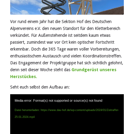
Vor rund einem Jahr hat die Sektion Hof des Deutschen
Alpenvereins e.V. den neuen Standort für den Kletterbereich
verkündet. Für Außenstehende ist seitdem kaum etwas
passiert, zumindest war vor Ort kein optischer Fortschritt
erkennbar. Doch die 365 Tage waren voller Vorbereitungen,
enthusiastischem Austausch und vielen Koordinationstreffen.
Das Engagement der Projektgruppe hat sich sichtlich gelohnt,
denn seit dieser Woche steht das
Grundgerüst unseres
Herzstückes.
Seht euch selbst den Aufbau an:
Media error: Format(s) not supported or source(s) not found
Datei herunterladen: https://www.dav-hof.de/wp-content/uploads/2024/01/Zeitraffer-
25.01.2024.mp4