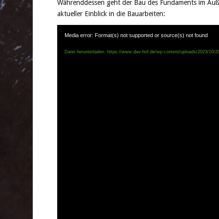
Währenddessen geht der Bau des Fundaments im Außen
aktueller Einblick in die Bauarbeiten:
Media error: Format(s) not supported or source(s) not found
Datei herunterladen: https://www.dav-hof.de/wp-content/uploads/2023/10