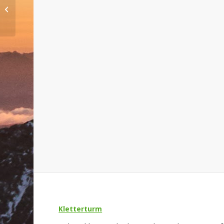
Herbsttour auf den
Großvenediger
Kletterturm