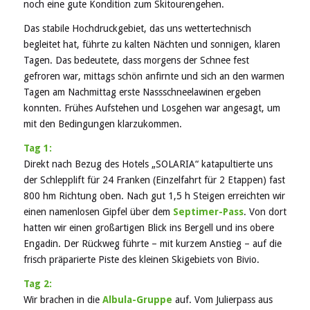
noch eine gute Kondition zum Skitourengehen.
Das stabile Hochdruckgebiet, das uns wettertechnisch
begleitet hat, führte zu kalten Nächten und sonnigen, klaren
Tagen. Das bedeutete, dass morgens der Schnee fest
gefroren war, mittags schön anfirnte und sich an den warmen
Tagen am Nachmittag erste Nassschneelawinen ergeben
konnten. Frühes Aufstehen und Losgehen war angesagt, um
mit den Bedingungen klarzukommen.
Tag 1:
Direkt nach Bezug des Hotels „SOLARIA“ katapultierte uns
der Schlepplift für 24 Franken (Einzelfahrt für 2 Etappen) fast
800 hm Richtung oben. Nach gut 1,5 h Steigen erreichten wir
einen namenlosen Gipfel über dem
Septimer-Pass
. Von dort
hatten wir einen großartigen Blick ins Bergell und ins obere
Engadin. Der Rückweg führte – mit kurzem Anstieg – auf die
frisch präparierte Piste des kleinen Skigebiets von Bivio.
Tag 2:
Wir brachen in die
Albula-Gruppe
auf. Vom Julierpass aus