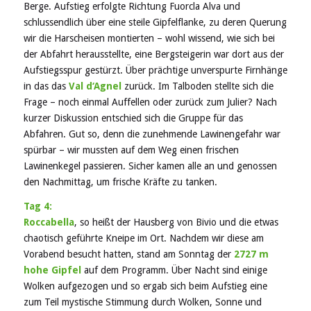
Berge. Aufstieg erfolgte Richtung Fuorcla Alva und
schlussendlich über eine steile Gipfelflanke, zu deren Querung
wir die Harscheisen montierten – wohl wissend, wie sich bei
der Abfahrt herausstellte, eine Bergsteigerin war dort aus der
Aufstiegsspur gestürzt. Über prächtige unverspurte Firnhänge
in das das
Val d‘Agnel
zurück. Im Talboden stellte sich die
Frage – noch einmal Auffellen oder zurück zum Julier? Nach
kurzer Diskussion entschied sich die Gruppe für das
Abfahren. Gut so, denn die zunehmende Lawinengefahr war
spürbar – wir mussten auf dem Weg einen frischen
Lawinenkegel passieren. Sicher kamen alle an und genossen
den Nachmittag, um frische Kräfte zu tanken.
Tag 4:
Roccabella
, so heißt der Hausberg von Bivio und die etwas
chaotisch geführte Kneipe im Ort. Nachdem wir diese am
Vorabend besucht hatten, stand am Sonntag der
2727 m
hohe Gipfel
auf dem Programm. Über Nacht sind einige
Wolken aufgezogen und so ergab sich beim Aufstieg eine
zum Teil mystische Stimmung durch Wolken, Sonne und