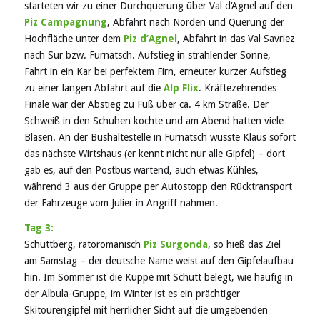
starteten wir zu einer Durchquerung über Val d‘Agnel auf den
Piz Campagnung
, Abfahrt nach Norden und Querung der
Hochfläche unter dem
Piz d’Agnel
, Abfahrt in das Val Savriez
nach Sur bzw. Furnatsch. Aufstieg in strahlender Sonne,
Fahrt in ein Kar bei perfektem Firn, erneuter kurzer Aufstieg
zu einer langen Abfahrt auf die
Alp Flix
. Kräftezehrendes
Finale war der Abstieg zu Fuß über ca. 4 km Straße. Der
Schweiß in den Schuhen kochte und am Abend hatten viele
Blasen. An der Bushaltestelle in Furnatsch wusste Klaus sofort
das nächste Wirtshaus (er kennt nicht nur alle Gipfel) – dort
gab es, auf den Postbus wartend, auch etwas Kühles,
während 3 aus der Gruppe per Autostopp den Rücktransport
der Fahrzeuge vom Julier in Angriff nahmen.
Tag 3:
Schuttberg, rätoromanisch
Piz Surgonda
, so hieß das Ziel
am Samstag – der deutsche Name weist auf den Gipfelaufbau
hin. Im Sommer ist die Kuppe mit Schutt belegt, wie häufig in
der Albula-Gruppe, im Winter ist es ein prächtiger
Skitourengipfel mit herrlicher Sicht auf die umgebenden