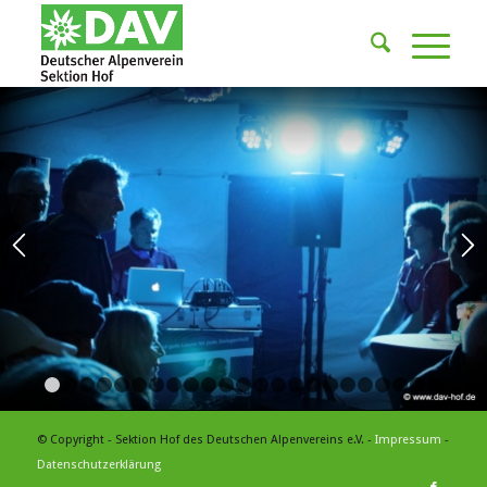
1
2
3
4
5
6
7
8
9
10
11
12
13
14
15
16
17
18
1
© Copyright - Sektion Hof des Deutschen Alpenvereins e.V. -
Impressum
-
Datenschutzerklärung