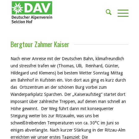
Bergtour Zahmer Kaiser
Na
ch einer Anreise mit der Deutschen Bahn, klimafreundlich
und
stressfrei
trafen wir
(Thomas,
Ulli, Reinh
ar
d, Günter,
Hildegard und Kle
m
ens) bei bestem Wetter
Sonntag
Mittag
am Bahnhof
in Kufstein ein. Von dort aus ging es kurz durch
das Ortszentrum an der schönen Burg vorbei zum
Wanderparkplatz Sparchen. Der „Kaiseraufstieg
“
startet
dort
imposant
über zahlreiche Treppen, auf denen man schnell an
Höhe gewinnt
. Der Weg führt dann mit konsequenter
Steigung weiter
bis zur Ritzaualm,
was
uns bei
schweißtreibenden Temperaturen von
ca.
30°C im Juni so
einiges abverlangte. Nach kurzer Stärkung in der Ritzau-Alm
erreichten wir unser erstes Tageszi
e
l: Die