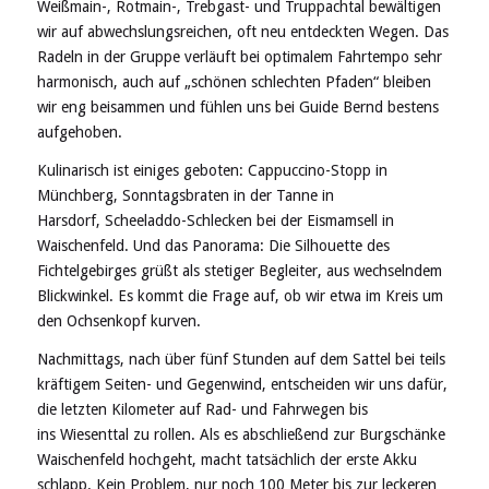
Weißmain-, Rotmain-, Trebgast- und Truppachtal bewältigen
wir auf abwechslungsreichen, oft neu entdeckten Wegen. Das
Radeln in der Gruppe verläuft bei optimalem Fahrtempo sehr
harmonisch, auch auf „schönen schlechten Pfaden“ bleiben
wir eng beisammen und fühlen uns bei Guide Bernd bestens
aufgehoben.
Kulinarisch ist einiges geboten: Cappuccino-Stopp in
Münchberg, Sonntagsbraten in der Tanne in
Harsdorf, Scheeladdo-Schlecken bei der Eismamsell in
Waischenfeld. Und das Panorama: Die Silhouette des
Fichtelgebirges grüßt als stetiger Begleiter, aus wechselndem
Blickwinkel. Es kommt die Frage auf, ob wir etwa im Kreis um
den Ochsenkopf kurven.
Nachmittags, nach über fünf Stunden auf dem Sattel bei teils
kräftigem Seiten- und Gegenwind, entscheiden wir uns dafür,
die letzten Kilometer auf Rad- und Fahrwegen bis
ins Wiesenttal zu rollen. Als es abschließend zur Burgschänke
Waischenfeld hochgeht, macht tatsächlich der erste Akku
schlapp. Kein Problem, nur noch 100 Meter bis zur leckeren