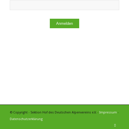
Anmelden
© Copyright - Sektion Hof des Deutschen Alpenvereins e.V. -
Impressum
-
Datenschutzerklärung