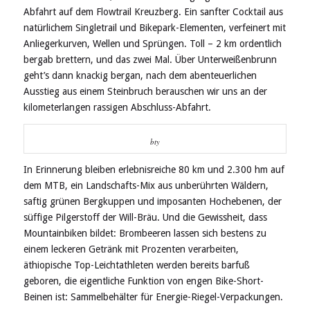
Abfahrt auf dem Flowtrail Kreuzberg. Ein sanfter Cocktail aus
natürlichem Singletrail und Bikepark-Elementen, verfeinert mit
Anliegerkurven, Wellen und Sprüngen. Toll – 2 km ordentlich
bergab brettern, und das zwei Mal. Über Unterweißenbrunn
geht’s dann knackig bergan, nach dem abenteuerlichen
Ausstieg aus einem Steinbruch berauschen wir uns an der
kilometerlangen rassigen Abschluss-Abfahrt.
bty
In Erinnerung bleiben erlebnisreiche 80 km und 2.300 hm auf
dem MTB, ein Landschafts-Mix aus unberührten Wäldern,
saftig grünen Bergkuppen und imposanten Hochebenen, der
süffige Pilgerstoff der Will-Bräu. Und die Gewissheit, dass
Mountainbiken bildet: Brombeeren lassen sich bestens zu
einem leckeren Getränk mit Prozenten verarbeiten,
äthiopische Top-Leichtathleten werden bereits barfuß
geboren, die eigentliche Funktion von engen Bike-Short-
Beinen ist: Sammelbehälter für Energie-Riegel-Verpackungen.