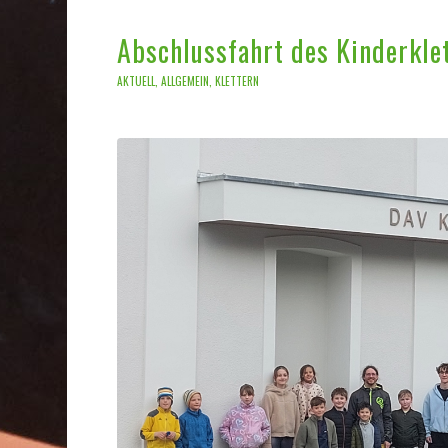
Abschlussfahrt des Kinderkle
AKTUELL
,
ALLGEMEIN
,
KLETTERN