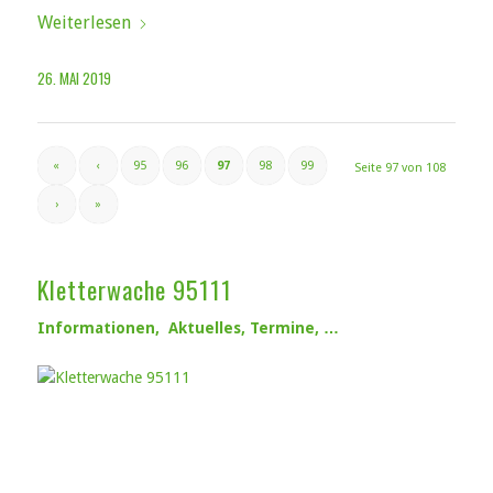
Weiterlesen
26. MAI 2019
«
‹
95
96
97
98
99
Seite 97 von 108
›
»
Kletterwache 95111
Informationen, Aktuelles, Termine, …