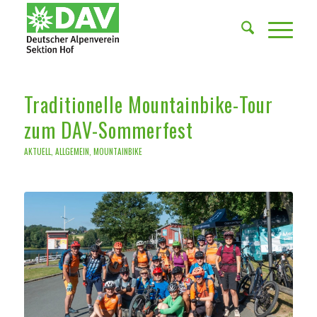
Traditionelle Mountainbike-Tour
zum DAV-Sommerfest
AKTUELL
,
ALLGEMEIN
,
MOUNTAINBIKE