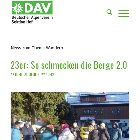
News zum Thema Wandern
23er: So schmecken die Berge 2.0
AKTUELL
,
ALLGEMEIN
,
WANDERN