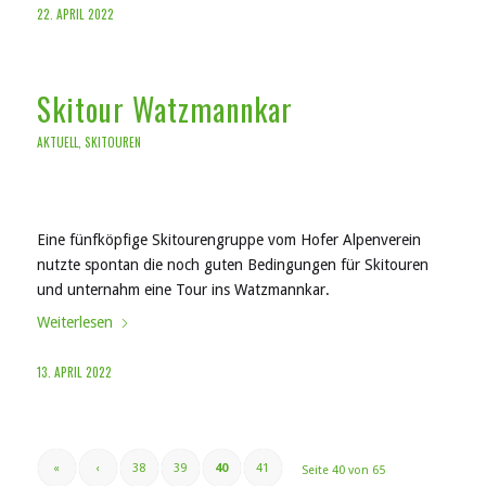
22. APRIL 2022
Skitour Watzmannkar
AKTUELL
,
SKITOUREN
Eine fünfköpfige Skitourengruppe vom Hofer Alpenverein
nutzte spontan die noch guten Bedingungen für Skitouren
und unternahm eine Tour ins Watzmannkar.
Weiterlesen
13. APRIL 2022
«
‹
38
39
40
41
Seite 40 von 65